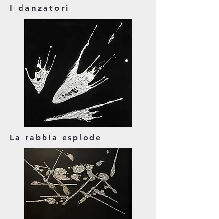
I danzatori
La rabbia esplode