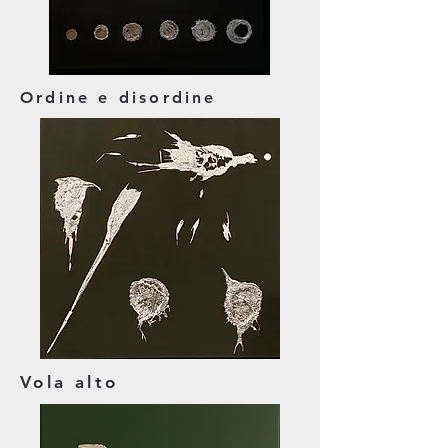
Ordine e disordine
Vola alto